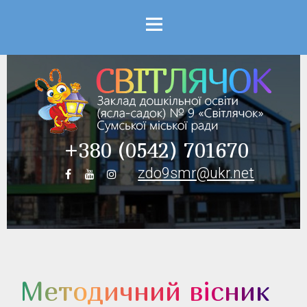
Menu
+380 (0542) 701670
zdo9smr@ukr.net
Методичний вісник