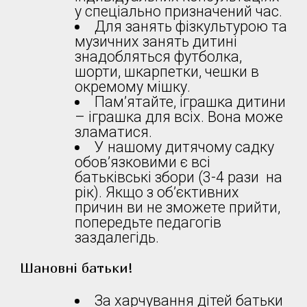
у спеціально призначений час.
Для занять фізкультурою та
музичних занять дитині
знадобляться футболка,
шорти, шкарпетки, чешки в
окремому мішку.
Пам’ятайте, іграшка дитини
– іграшка для всіх. Вона може
зламатися.
У нашому дитячому садку
обов’язковими є всі
батьківські збори (3-4 рази на
рік). Якщо з об’єктивних
причин ви не зможете прийти,
попередьте педагогів
заздалегідь.
Шановні батьки!
За харчування дітей батьки