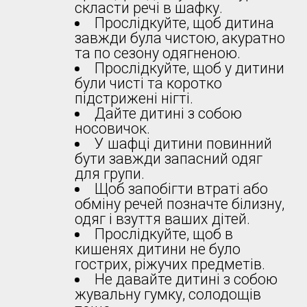
скласти речі в шафку.
Прослідкуйте, щоб дитина
завжди була чистою, акуратно
та по сезону одягненою.
Прослідкуйте, щоб у дитини
були чисті та коротко
підстрижені нігті.
Дайте дитині з собою
носовичок.
У шафці дитини повинний
бути завжди запасний одяг
для групи.
Щоб запобігти втраті або
обміну речей позначте білизну,
одяг і взуття ваших дітей.
Прослідкуйте, щоб в
кишенях дитини не було
гострих, ріжучих предметів.
Не давайте дитині з собою
жувальну гумку, солодощів