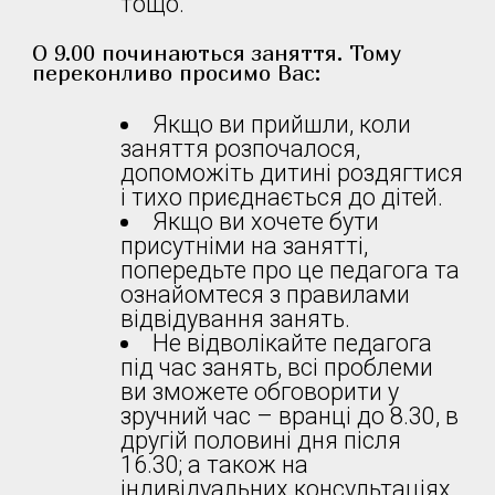
тощо.
О 9.00 починаються заняття. Тому
переконливо просимо Вас:
Якщо ви прийшли, коли
заняття розпочалося,
допоможіть дитині роздягтися
і тихо приєднається до дітей.
Якщо ви хочете бути
присутніми на занятті,
попередьте про це педагога та
ознайомтеся з правилами
відвідування занять.
Не відволікайте педагога
під час занять, всі проблеми
ви зможете обговорити у
зручний час – вранці до 8.30, в
другій половині дня після
16.30; а також на
індивідуальних консультаціях