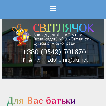
Menu
+380 (0542) 701670
zdo9smr@ukr.net
Для Вас батьки