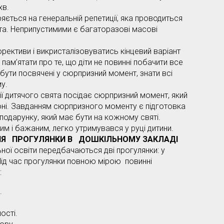
хв.
ряється на генеральній репетиції, яка проводиться
ята. Неприпустимими є багаторазові масові
рективи і викристалізовуватись кінцевий варіант
пам’ятати про те, що діти не повинні побачити все
, бути посвячені у сюрпризний момент, знати всі
у.
ії дитячого свята посідає сюрпризний момент, який
зоні. Завданням сюрпризного моменту є підготовка
подарунку, який має бути на кожному святі.
м і бажаним, легко утримувався у руці дитини.
ЦІЯ ПРОГУЛЯНКИ
В ДОШКІЛЬНОМУ ЗАКЛАДІ
ї освіти передбачаються дві прогулянки: у
 Під час прогулянки повною мірою повинні
:
.
ості.