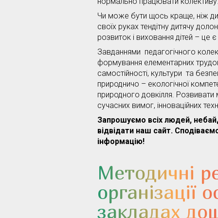
нормально працювати колективу
Чи може бути щось краще, ніж див
своїх руках тендітну дитячу доло
розвиток і виховання дітей – це 
Завданнями педагогічного колек
формування елементарних трудов
самостійності, культури та безпе
природничо – екологічної компет
природного довкілля. Розвивати 
сучасних вимог, інноваційних тех
Запрошуємо всіх людей, небай
відвідати наш сайт. Сподіваєм
інформацію!
Методичні р
організації о
закладах дош