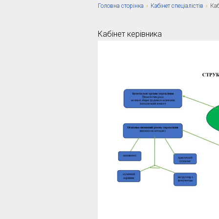
Головна сторiнка
›
Кабінет спеціалістів
›
Каб
Кабінет керівника