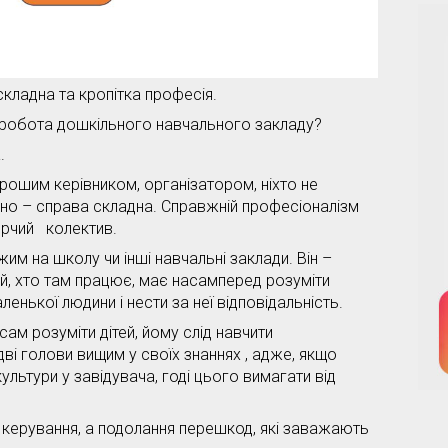
кладна та кропітка професія.
робота дошкільного навчального закладу?
.
орошим керівником, організатором, ніхто не
но – справа складна. Справжній професіоналізм
ворчий колектив.
м на школу чи інші навчальні заклади. Він –
 той, хто там працює, має насамперед розуміти
енької людини і нести за неї відповідальність.
сам розуміти дітей, йому слід навчити
дві голови вищим у своїх знаннях , адже, якщо
ультури у завідувача, годі цього вимагати від
 керування, а подолання перешкод, які заважають