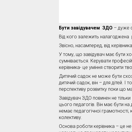
Бути завідувачем ЗДО
– дуже с
Від кого залежить налагоджена 
Звісно, насамперед, від керівника
У тому, що завідувач має бути х
сумнівається. Керувати професій
керівника- це уміння створити т
Дитячий садок не може бути схожи
дитячий садок, він – для дітей. І
перспективу розвитку поки що мал
Завідувач ЗДО повинен не тільки 
цього педагогів. Він має бути на 
немає педагогічної грамотності, к
колективу.
Основа роботи керівника – це не