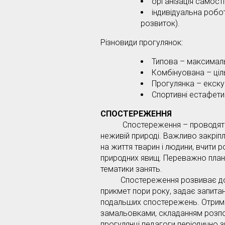
організація самостій
індивідуальна робо
розвиток).
Різновиди прогулянок:
Типова – максимальн
Комбінуована – ціль
Прогулянка – екскур
Спортивні естафети
СПОСТЕРЕЖЕННЯ
Спостереження – проводяться 
неживій природі. Важливо закріпл
на життя тварин і людини, вчити 
природних явищ. Переважно плану
тематики занять.
Спостереження розвиває допитл
прикмет пори року, задає запитан
подальших спостережень. Отрима
замальовками, складанням розповід
прогулянці педагоги періодично з