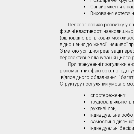
Розширення кругоз
Ознайомлення з нав
Виховання естетични
Педагог сприяє розвитку у діт
фізичні властивості навколишньо
(відповідно до вікових можливост
відношення до живої і неживої пр
З метою успішної реалізації пер
перспективне планування цього
При плануванні прогулянки вих
різноманітних факторів: погодні ум
відповідного обладнання, і багат
Структуру прогулянки умовно мож
спостереження;
трудова діяльність д
рухливі ігри;
індивідуальна робот
самостійна діяльніст
індивідуальні бесіди