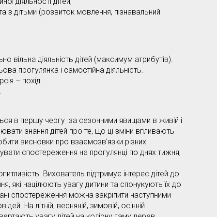
ної діяльності дітей;
та з дітьми (розвиток мовлення, пізнавальний
о вільна діяльність дітей (максимум атрибутів).
ова прогулянка і самостійна діяльність.
сія – похід.
.
в першу чергу за сезонними явищами в живій і
ювати знання дітей про те, що ці зміни впливають
робити висновки про взаємозв’язки різних
вати спостереження на прогулянці по днях тижня,
ивість. Вихователь підтримує інтерес дітей до
ня, які націлюють увагу дитини та спонукують їх до
ні спостереження можна закріпити наступними
ей. На літній, весняній, зимовій, осінній
вертають увагу дітей на колірну гаму дерев.