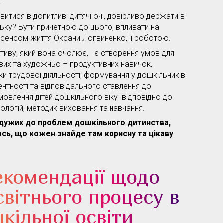
.
итися в допитливі дитячі очі, довірливо держати в
ньку? Бути причетною до цього, впливати на
є сенсом життя Оксани Логвиненко, її роботою.
тиву, який вона очолює, є створення умов для
их та художньо – продуктивних навичок,
ки трудової діяльності; формування у дошкільників
ентності та відповідального ставлення до
мовлення дітей дошкільного віку відповідно до
нологій, методик виховання та навчання.
дужих до проблем дошкільного дитинства,
ось, що кожен знайде там корисну та цікаву
екомендації щодо
світнього процесу в
кільної освіти