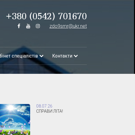
+380 (0542) 701670
zdo9smr@ukr.net
бінет спеціалістів
Контакти
08.07.26
СПРАВИ ЛІТА!