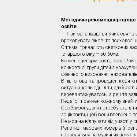
Методичні рекомендації щодо о
освіти
При організації дитячих свят в 
враховувати вікові та психологічн
Оптима тривалість святкових захо
старшого віку – 50-60хв.
Кожен сценарій свята розробляє
конкретної групи дітей з урахува
фізичного виховання, вихователів
В підготовці та проведенні свята
ситуацій, коли одні діти, здібнос
перевантажуватись, а решта зали
Педагог повинен кожному знайти 
Особливої уваги потребують діти, 
зацікавити, щоб вони впевнено поч
Не можна відлучати від участі у св
Репетиції масових номерів (пісень,
проводяться на музичних заняттях,