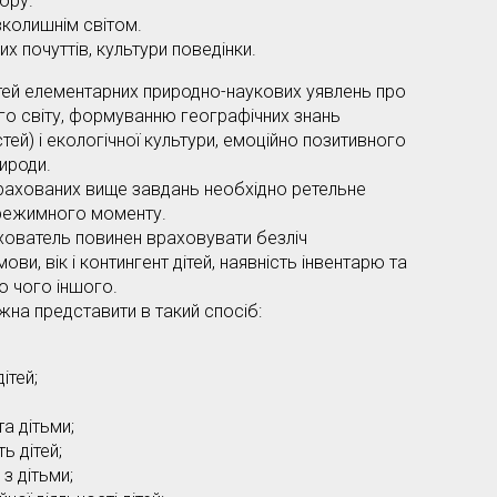
ору.
колишнім світом.
х почуттів, культури поведінки.
ей елементарних природно-наукових уявлень про
го світу, формуванню географічних знань
ей) і екологічної культури, емоційно позитивного
ироди.
ерахованих вище завдань необхідно ретельне
 режимного моменту.
ователь повинен враховувати безліч
ови, вік і контингент дітей, наявність інвентарю та
о чого іншого.
на представити в такий спосіб:
ітей;
а дітьми;
ь дітей;
 з дітьми;