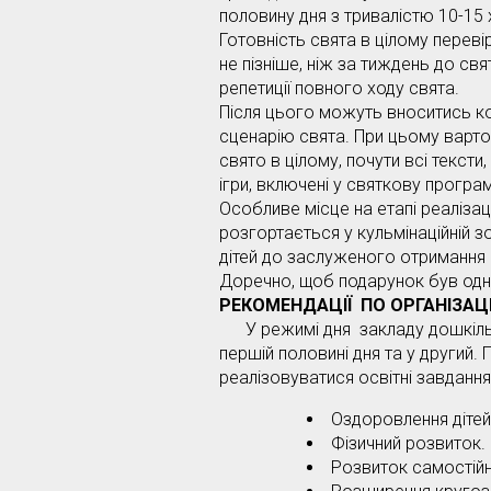
половину дня з тривалістю 10-15 
Готовність свята в цілому переві
не пізніше, ніж за тиждень до св
репетиції повного ходу свята.
Після цього можуть вноситись ко
сценарію свята. При цьому варто 
свято в цілому, почути всі тексти
ігри, включені у святкову програм
Особливе місце на етапі реалізац
розгортається у кульмінаційній 
дітей до заслуженого отримання 
Доречно, щоб подарунок був одни
РЕКОМЕНДАЦІЇ ПО ОРГАНІЗА
У режимі дня закладу дошкільно
першій половині дня та у другий.
реалізовуватися освітні завдання
Оздоровлення дітей
Фізичний розвиток.
Розвиток самостійн