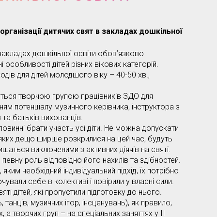
рганізації
дитячих свят в закладах дошкільної
закладах дошкільної освіти обов’язково
і особливості дітей різних вікових категорій.
дів для дітей молодшого віку – 40-50 хв.,
ться творчою групою працівників ЗДО для
нням потенціалу музичного керівника, інструктора з
 та батьків вихованців.
 повинні брати участь усі діти. Не можна допускати
ті яких дещо ширше розкрилися на цей час, будуть
шаться виключеними з активних діячів на святі.
певну роль відповідно його нахилів та здібностей.
яким необхідний індивідуальний підхід, їх потрібно
ували себе в колективі і повірили у власні сили.
яті дітей, які пропустили підготовку до нього.
 танців, музичних ігор, інсценувань), як правило,
 а творчих груп – на спеціальних заняттях у ІІ