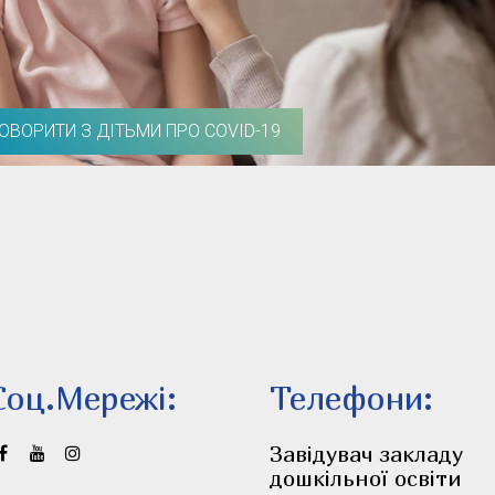
ГОВОРИТИ З ДІТЬМИ ПРО COVID-19
Соц.Мережi:
Телефони:
Завідувач закладу
дошкільної освіти