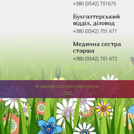
+380 (0542) 701670
Бухгалтерський
відділ, діловод
+380 (0542) 701 671
Медична сестра
старша
+380 (0542) 701 672
© Copyright 2026 | www.zdo9.sumy.ua
"TriA"