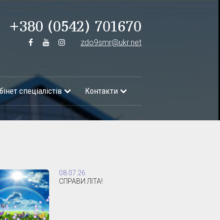
+380 (0542) 701670
zdo9smr@ukr.net
бінет спеціалістів
Контакти
08.07.26
СПРАВИ ЛІТА!