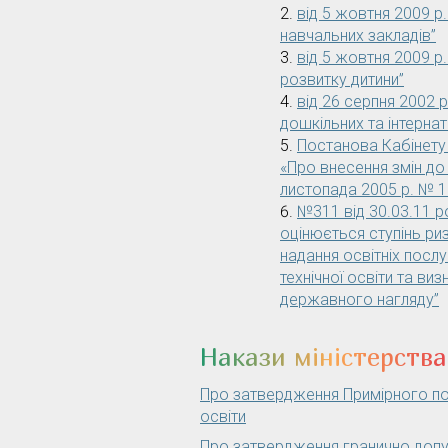
від 5 жовтня 2009 р
навчальних закладів”
від 5 жовтня 2009 
розвитку дитини”
від 26 серпня 2002 р
дошкільних та інтернат
Постанова Кабінету 
«Про внесення змін до 
листопада 2005 р. № 
№311 від 30.03.11 р
оцінюється ступінь ри
надання освітніх послу
технічної освіти та ви
державного нагляду”
Накази міністерства
Про затвердження Примірного по
освіти
Про затвердження гранично допу