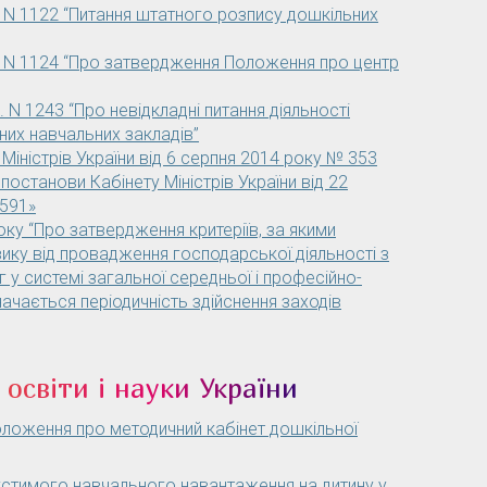
. N 1122 “Питання штатного розпису дошкільних
р. N 1124 “Про затвердження Положення про центр
. N 1243 “Про невідкладні питання діяльності
них навчальних закладів”
Міністрів України від 6 серпня 2014 року № 353
постанови Кабінету Міністрів України від 22
1591»
оку “Про затвердження критеріїв, за якими
зику від провадження господарської діяльності з
г у системі загальної середньої і професійно-
значається періодичність здійснення заходів
 освіти і науки України
ложення про методичний кабінет дошкільної
стимого навчального навантаження на дитину у