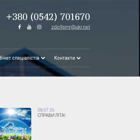
+380 (0542) 701670
zdo9smr@ukr.net
бінет спеціалістів
Контакти
08.07.26
СПРАВИ ЛІТА!