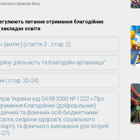
рмативно-правова база
регулюють питання отримання благодійних
і закладах освіти
(витяг) (стаття 3 , стор. 2)
йну діяльність та благодійні організації”
 ( стор. 20-24)
рів України від 04.08.2000 № 1222 « Про
римання благодійних (добровільних)
идичних та фізичних осіб бюджетними
віти, охорони здоров’я, соціального
 спорту та фізичного виховання для потреб
-27)