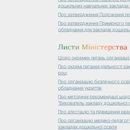
дошкільних навчальних закладах 
Про затвердження Положення про
Про затвердження Примірного пе
обладнання для закладів дошкіль
Листи Міністерства 
Щодо окремих питань організації
Про окремі питання діяльності за
році
Про організацію безпечного осві
обладнання укриттів
Про методичні рекомендації щод
“Вихователь закладу дошкільної о
Про атестацію та підвищення квалі
Про організацію медико-педагогч
закладах дошкільної освіти