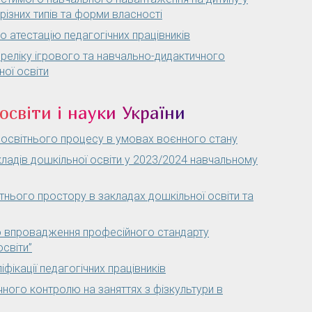
різних типів та форми власності
 атестацію педагогічних працівників
реліку ігрового та навчально-дидактичного
ної освіти
освіти і науки України
 освітнього процесу в умовах воєнного стану
кладів дошкільної освіти у 2023/2024 навчальному
тнього простору в закладах дошкільної освіти та
о впровадження професійного стандарту
світи”
фікації педагогічних працівників
ного контролю на заняттях з фізкультури в