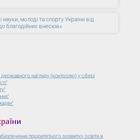
 науки, молоді та спорту України від
до благодійних внесків»
и державного нагляду (контролю) у сфері
сті”
ту”
ння”
мадян”
країни
безпечення пріоритетного розвитку освіти в