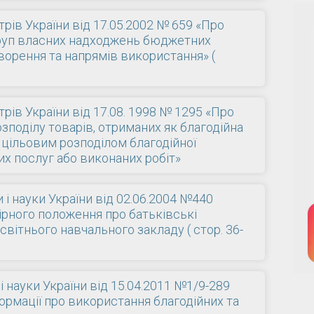
рів України від 17.05.2002 № 659 «Про
руп власних надходжень бюджетних
творення та напрямів використання» (
рів України від 17.08. 1998 № 1295 «Про
поділу товарів, отриманих як благодійна
 цільовим розподілом благодійної
их послуг або виконаних робіт»
 і науки України від 02.06.2004 №440
рного положення про батьківські
світнього навчального закладу ( стор. 36-
і науки України від 15.04.2011 №1/9-289
рмації про використання благодійних та