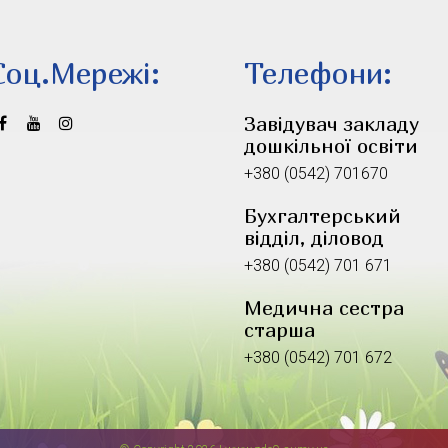
Соц.Мережi:
Телефони:
Завідувач закладу
дошкільної освіти
+380 (0542) 701670
Бухгалтерський
відділ, діловод
+380 (0542) 701 671
Медична сестра
старша
+380 (0542) 701 672