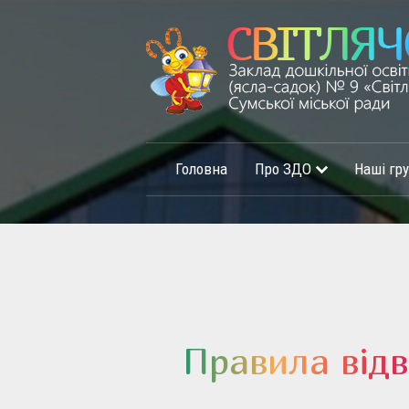
Головна
Про ЗДО
Наші гр
Правила відв