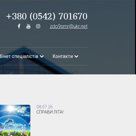
+380 (0542) 701670
zdo9smr@ukr.net
бінет спеціалістів
Контакти
08.07.26
СПРАВИ ЛІТА!