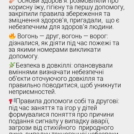
Основи здоров’я: розмовляли про
корисну їжу, гігієну та першу допомогу,
закріпили правила збереження та
зміцнення здоров’я, пригадали, що є
небезпечним для здоров’я людини.
Вогонь — друг, вогонь — ворог:
дізналися, як діяти під час пожежі та
за якими номерами викликати
допомогу.
Безпека в довкіллі: опановували
вміннями визначати небезпечні
об’єкти оточуючого довкілля та
правильно поводитися, щоб уникнути
неприємностей.
Правила допомоги собі та другові:
під час заняття та ігор у дітей
формувалися поняття про причини
подання сигналу у випадку аварії,
загрози від стихійного природного