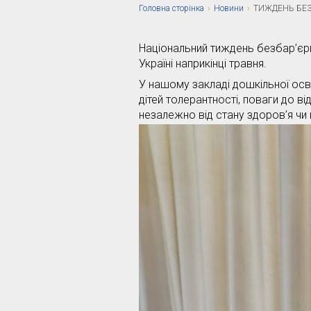
Головна сторiнка
›
Новини
›
ТИЖДЕНЬ БЕЗ
Національний тиждень безбар’єрно
Україні наприкінці травня.
У нашому закладі дошкільної ос
дітей толерантності, поваги до в
незалежно від стану здоров’я чи в