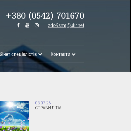
+380 (0542) 701670
zdo9smr@ukr.net
бінет спеціалістів
Контакти
08.07.26
СПРАВИ ЛІТА!