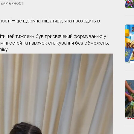
БАР’ ЄРНОСТІ
сті — це щорічна ініціатива, яка проходить в
віти цей тиждень був присвячений формуванню у
ідмінностей та навичок спілкування без обмежень,
іку.