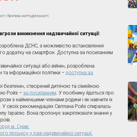
ст і безпека життєдіяльності
агрози виникнення надзвичайної ситуації:
розроблена ДСНС, з можливістю встановлення
ого додатку на смартфон. Доступна за посиланням
звичайної ситуації або війни», розроблена
и та інформаційної політики –
доступна за
ї безпеки», створений дитячою та сімейною
ною Ройз –
за посиланням
. У посібнику йдеться про
грози з найменшими членами родини і як навчити їх
ях. У своїх рекомендаціях Світлана Ройз спиралась
илу Ізраїлю. Вона пропонує закріплювати знання у
роїв.
оруд м. Суми.
ього процесу у разі надзвичайної ситуації.