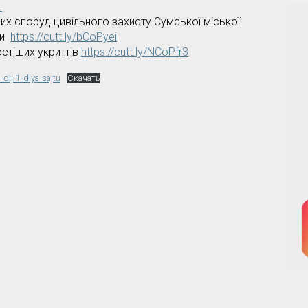
.
их споруд цивільного захисту Сумської міської
ди
https://cutt.ly/bCoPyei
стіших укриттів
https://cutt.ly/NCoPfr3
dij-1-dlya-sajtu
Скачать