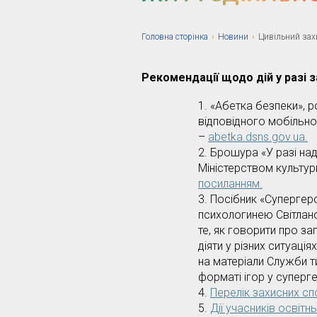
Головна сторiнка
›
Новини
›
Цивільний захи
Рекомендації щодо дій у разі з
«Абетка безпеки», 
відповідного мобільн
–
abetka.dsns.gov.ua.
Брошура «У разі над
Міністерством культур
посиланням.
Посібник «Супергеро
психологинею Світла
те, як говорити про за
діяти у різних ситуаці
на матеріали Служби т
форматі ігор у суперге
Перелік захисних сп
Дії учасників освітн