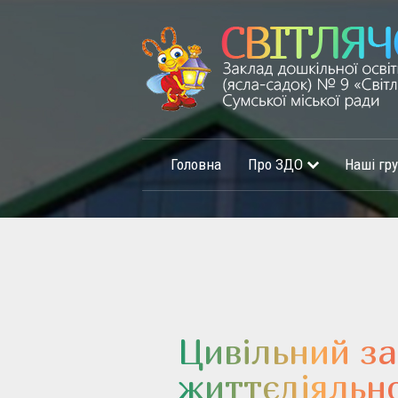
Головна
Про ЗДО
Наші гр
Цивільний за
життєдіяльно