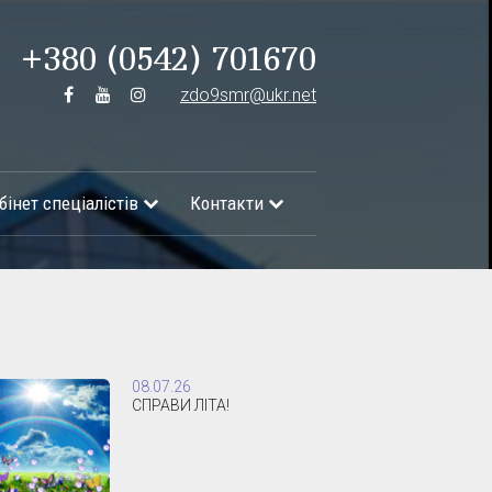
+380 (0542) 701670
zdo9smr@ukr.net
бінет спеціалістів
Контакти
08.07.26
СПРАВИ ЛІТА!