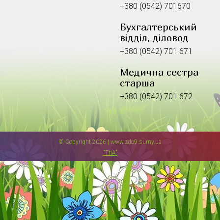
+380 (0542) 701670
Бухгалтерський
відділ, діловод
+380 (0542) 701 671
Медична сестра
старша
+380 (0542) 701 672
© Copyright 2026 | www.zdo9.sumy.ua
"TriA"