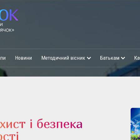
упи
Новини
Методичний вісник
Батькам
Ка
хист і безпека
сті