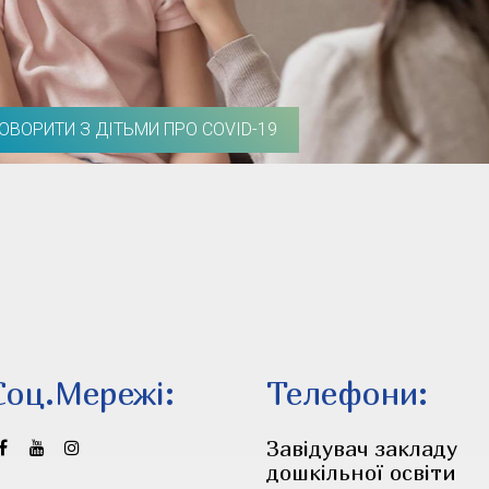
ГОВОРИТИ З ДІТЬМИ ПРО COVID-19
Соц.Мережi:
Телефони:
Завідувач закладу
дошкільної освіти