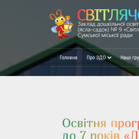
Головна
Про ЗДО
Наші гр
Освітня прог
до 7 років «