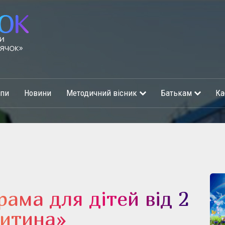
упи
Новини
Методичний вісник
Батькам
Ка
рама для дітей від 2
Дитина»