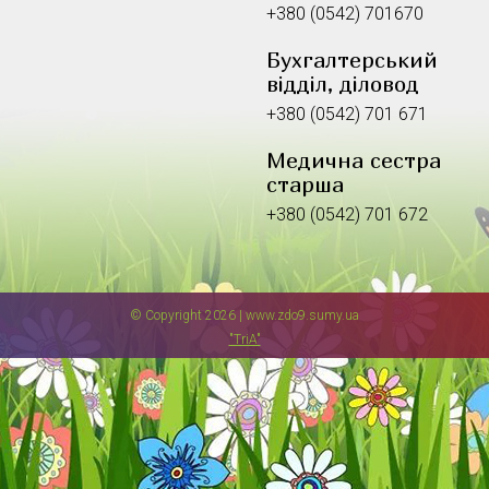
+380 (0542) 701670
Бухгалтерський
відділ, діловод
+380 (0542) 701 671
Медична сестра
старша
+380 (0542) 701 672
© Copyright 2026 | www.zdo9.sumy.ua
"TriA"