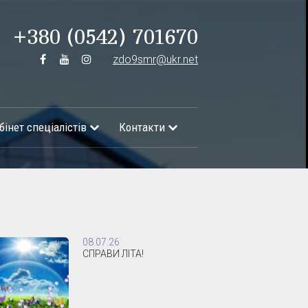
+380 (0542) 701670
zdo9smr@ukr.net
бінет спеціалістів
Контакти
08.07.26
СПРАВИ ЛІТА!