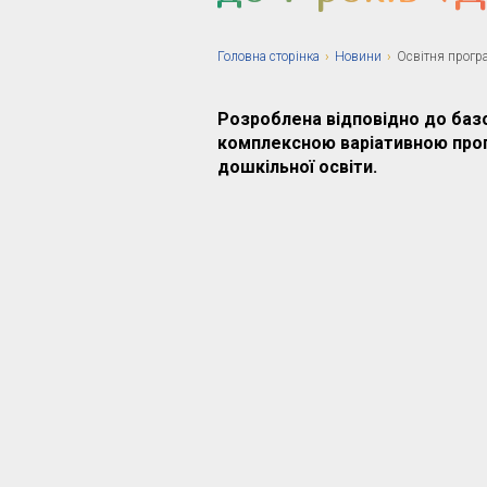
Головна сторiнка
›
Новини
›
Освітня програ
Розроблена відповідно до базо
комплексною варіативною прог
дошкільної освіти.