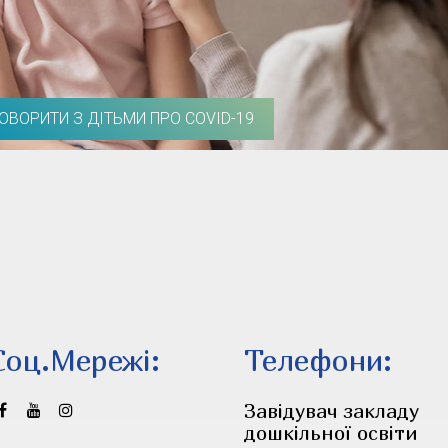
ГОВОРИТИ З ДІТЬМИ ПРО COVID-19
Соц.Мережi:
Телефони:
Завідувач закладу
дошкільної освіти