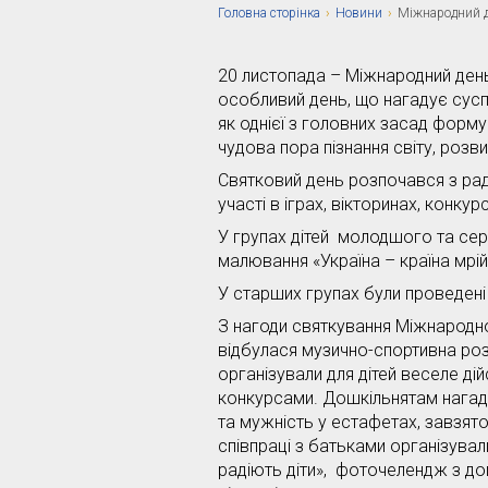
Головна сторiнка
›
Новини
›
Міжнародний д
20 листопада – Міжнародний день 
особливий день, що нагадує сусп
як однієї з головних засад форм
чудова пора пізнання світу, розви
Святковий день розпочався з раді
участі в іграх, вікторинах, конку
У групах дітей молодшого та сер
малювання «Україна – країна мрій
У старших групах були проведені
З нагоди святкування Міжнародно
відбулася музично-спортивна роз
організували для дітей веселе дій
конкурсами. Дошкільнятам нагада
та мужність у естафетах, завзято
співпраці з батьками організували
радіють діти», фоточелендж з д