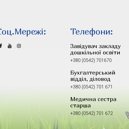
Соц.Мережi:
Телефони:
Завідувач закладу
дошкільної освіти
+380 (0542) 701670
Бухгалтерський
відділ, діловод
+380 (0542) 701 671
Медична сестра
старша
+380 (0542) 701 672