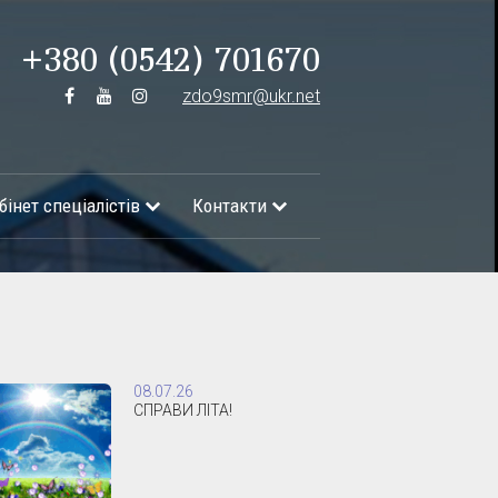
+380 (0542) 701670
zdo9smr@ukr.net
бінет спеціалістів
Контакти
08.07.26
СПРАВИ ЛІТА!