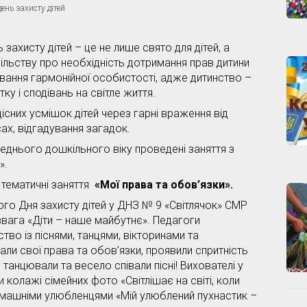
ень захисту дітей
захисту дітей – це не лише свято для дітей, а
ільству про необхідність дотримання прав дитини
ування гармонійної особистості, адже дитинство –
тку і сподівань на світле життя.
сних усмішок дітей через гарні враження від
рсах, відгадування загадок.
еднього дошкільного віку проведені заняття з
».
 тематичні заняття
«
Мої права та обов’язки».
го Дня захисту дітей у ДНЗ № 9 «Світлячок» СМР
вага «Діти – наше майбутнє». Педагоги
ство із піснями, танцями, вікторинами та
ли свої права та обов’язки, проявили спритність
 танцювали та весело співали пісні! Вихователі у
 колажі сімейних фото «Світлішає на світі, коли
омашніми улюбленцями «Мій улюблений пухнастик –