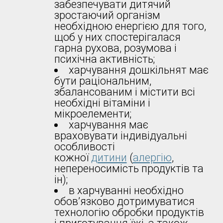
забезпечувати дитячий
зростаючий організм
необхідною енергією для того,
щоб у них спостерігалася
гарна рухова, розумова і
психічна активність;
харчування дошкільнят має
бути раціональним,
збалансованим і містити всі
необхідні вітаміни і
мікроелементи;
харчування має
враховувати індивідуальні
особливості
кожної
дитини
(
алергію
,
непереносимість продуктів та
ін);
в харчуванні необхідно
обов’язково дотримуватися
технологію обробки продуктів