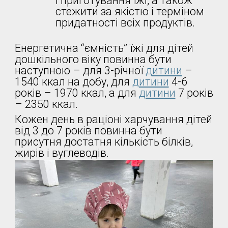
і приготування їжі, а також
стежити за якістю і терміном
придатності всіх продуктів.
Енергетична “ємність” їжі для дітей
дошкільного віку повинна бути
наступною – для 3-річної
дитини
–
1540 ккал на добу, для
дитини
4-6
років – 1970 ккал, а для
дитини
7 років
– 2350 ккал.
Кожен день в раціоні харчування дітей
від 3 до 7 років повинна бути
присутня достатня кількість білків,
жирів і вуглеводів.