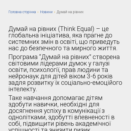
Головна сторiнка
›
Новини
›
Думай на рівних
Думай на рівних (Think Equal) – це
глобальна ініціатива, яка прагне до
системних змін в освіті, що приведуть
нас до безпечного та мирного життя.
Програма “Думай на рівних” створена
світовими лідерами думок у галузі
освіти, психології, прав людини та
нейронаук для дітей віком 3-6 років
задля розвитку їх соціально-емоційого
інтелекту.
Таке навчання допомагає дітям
здобути навички, необхідні для
досягнення успіху в комунікації з
однолітками, здобутті впевненості в
собі, підвищити рівень академічної
успішності та знизити ризик