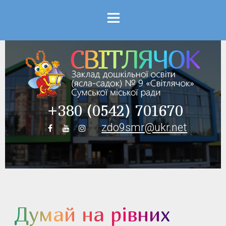
Menu
+380 (0542) 701670
zdo9smr@ukr.net
Думай на рівних