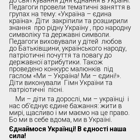
до святкування Дня єднання в Україні.
Педагоги провели тематичні заняття в
групах на тему: «Україна – єдина
країна». Діти закріпили та розширили
знання про рідну Україну , про народну
символіку та державні символи.
Педагоги виховували у дітей любов
до Батьківщини, українського народу,
патріотичні почуття та повагу до
державної атрибутики. Також
проведено конкурс малюнків під
гаслом «Ми – Україна! Ми – єдині!».
Діти виконували Гімн України та
патріотичні пісні.
Ми – діти та дорослі, ми – українці і
нас об’єднує єдине бажання: жити в
мирі, щасливо і ми маємо на це право.
Бо ми в себе вдома, ми в Україні.
Єднаймося Українці! В єдності наша
сила!