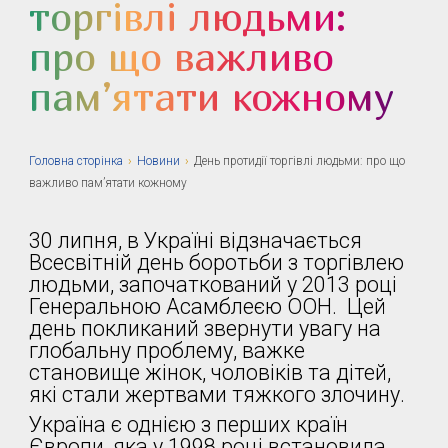
торгівлі людьми:
про що важливо
пам’ятати кожному
Головна сторiнка
›
Новини
›
День протидії торгівлі людьми: про що
важливо пам’ятати кожному
30 липня, в Україні відзначається
Всесвітній день боротьби з торгівлею
людьми, започаткований у 2013 році
Генеральною Асамблеєю ООН. Цей
день покликаний звернути увагу на
глобальну проблему, важке
становище жінок, чоловіків та дітей,
які стали жертвами тяжкого злочину.
Україна є однією з перших країн
Європи, яка у 1998 році встановила