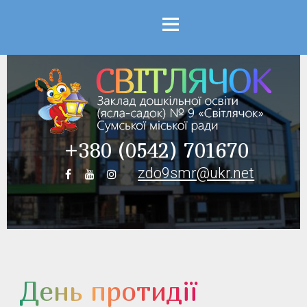
Menu
+380 (0542) 701670
zdo9smr@ukr.net
День протидії