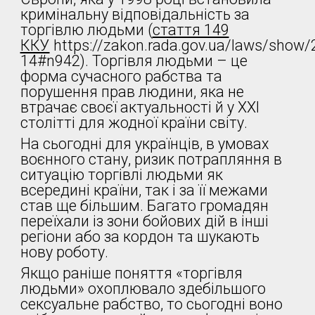
кримінальну відповідальність за
торгівлю людьми (
стаття 149
ККУ
https://zakon.rada.gov.ua/laws/show/
14#n942). Торгівля людьми – це
форма сучасного рабства та
порушення прав людини, яка не
втрачає своєї актуальності й у XXI
столітті для жодної країни світу.
На сьогодні для українців, в умовах
воєнного стану, ризик потрапляння в
ситуацію торгівлі людьми як
всередині країни, так і за її межами
став ще більшим. Багато громадян
переїхали із зони бойових дій в інші
регіони або за кордон та шукають
нову роботу.
Якщо раніше поняття «торгівля
людьми» охоплювало здебільшого
сексуальне рабство, то сьогодні воно