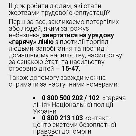
Що ж робити людям, які стали
жертвами трудової експлуатації?
Перш за все, закликаємо потерпілих
або людей, яким загрожує
небезпека,
звертатися на урядову
«гарячу» лінію
з протидії торгівлі
людьми, запобігання та протидії
домашньому насильству, насильству
за ознакою статі та насильству
стосовно дітей –
15-47.
Також допомогу завжди можна
отримати за наступними номерами:
0 800 500 202 / 102
«гаряча
лінія» Національної поліції
України
0 800 213 103
контакт-
центр системи безоплатної
правової допомоги