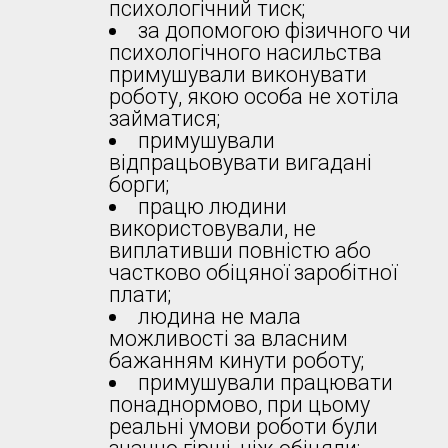
психологічний тиск;
за допомогою фізичного чи
психологічного насильства
примушували виконувати
роботу, якою особа не хотіла
займатися;
примушували
відпрацьовувати вигадані
борги;
працю людини
використовували, не
виплативши повністю або
частково обіцяної заробітної
плати;
людина не мала
можливості за власним
бажанням кинути роботу;
примушували працювати
понаднормово, при цьому
реальні умови роботи були