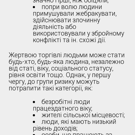
значно гірші, ніж обіцяли;
попри волю людини
примушували жебракувати,
здійснювати злочинну
діяльність або
використовували у збройному
конфлікті та ін. схожі дії.
Жертвою торгівлі людьми може стати
будь-хто, будь-яка людина, незалежно
від статі, віку, соціального статусу,
рівня освіти тощо. Однак, у першу
чергу, до групи ризику можуть
потрапити такі категорії, як:
безробітні люди
працездатного віку;
жителі сільської місцевості;
люди, які мають низький
рівень доходів;
особи, що працюють за