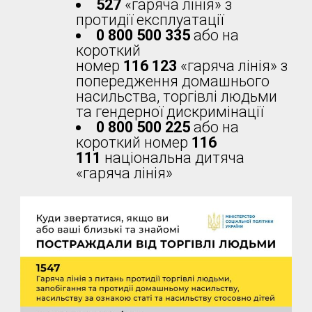
527
«гаряча лінія» з
протидії експлуатації
0 800 500 335
або на
короткий
номер
116 123
«гаряча лінія» з
попередження домашнього
насильства, торгівлі людьми
та гендерної дискримінації
0 800 500 225
або на
короткий номер
116
111
національна дитяча
«гаряча лінія»