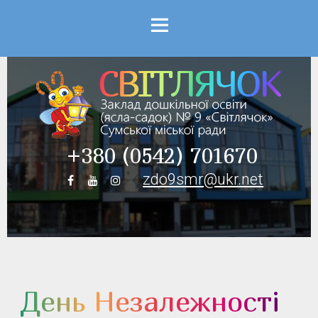
Menu
+380 (0542) 701670
zdo9smr@ukr.net
День Незалежності