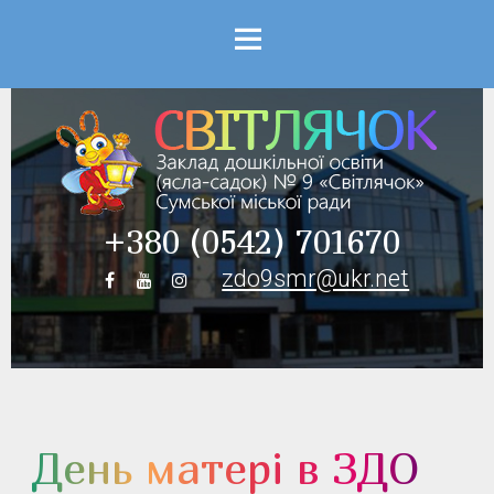
Menu
+380 (0542) 701670
zdo9smr@ukr.net
День матері в ЗДО