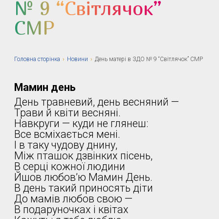
№ 9 “Світлячок”
СМР
Головна сторiнка
›
Новини
›
День матері в ЗДО № 9 “Світлячок” СМР
Мамин день
День травневий, день весняний —
Трави й квіти весняні.
Навкруги — куди не глянеш:
Все всміхається мені.
І в таку чудову днину,
Між пташок дзвінких пісень,
В серці кожної людини
Йшов любов’ю Мамин День.
В день такий приносять діти
До мамів любов свою —
В подаруночках і квітах