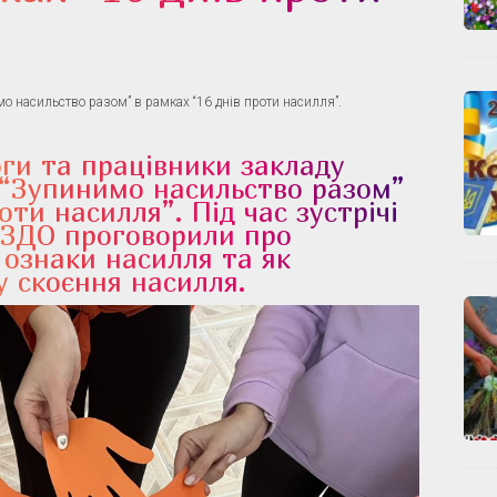
о насильство разом” в рамках “16 днів проти насилля”.
ги та працівники закладу
 “Зупинимо насильство разом”
оти насилля”. Під час зустрічі
 ЗДО проговорили про
 ознаки насилля та як
у скоєння насилля.