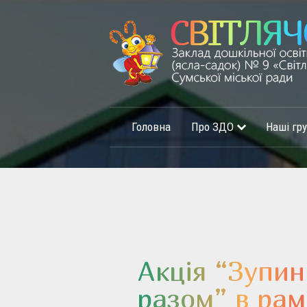
Головна
Про ЗДО
Наші гр
Акція “Зупи
разом” в рам