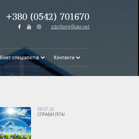
+380 (0542) 701670
zdo9smr@ukr.net
бінет спеціалістів
Контакти
08.07.26
СПРАВИ ЛІТА!