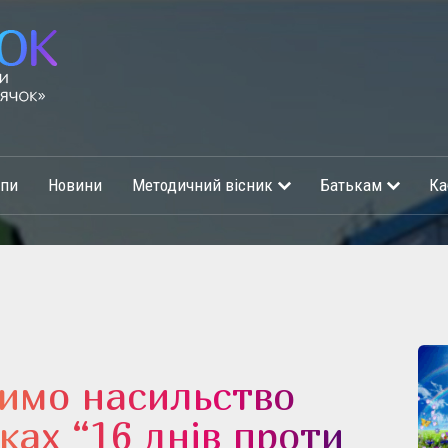
упи
Новини
Методичний вісник
Батькам
Ка
нимо насильство
ках “16 днів проти