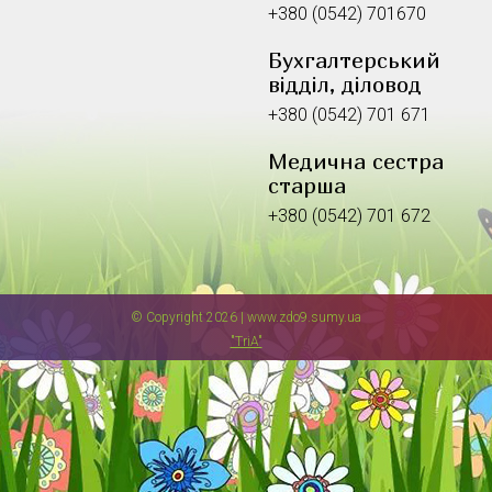
+380 (0542) 701670
Бухгалтерський
відділ, діловод
+380 (0542) 701 671
Медична сестра
старша
+380 (0542) 701 672
© Copyright 2026 | www.zdo9.sumy.ua
"TriA"