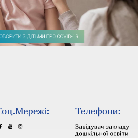
ГОВОРИТИ З ДІТЬМИ ПРО COVID-19
Соц.Мережi:
Телефони:
Завідувач закладу
дошкільної освіти