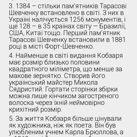
3. 1384 – стільки пам’ятників Тарасові
Шевченку встановлено в світі. З них в
Україні налічується 1256 монументів, і
ще 128 – в 35 країнах світу — Бразилії,
США, Китаї тощо. Перший пам’ятник
Тарасові Шевченку встановили в 1881
році в місті Форт-Шевченко.
4. Найменше в світі видання Кобзаря
має розмір близько половини
квадратного міліметра, що менше за
макове зернятко. Створив його
український майстер Микола
Сядристий. Гортати сторінки збірки
можна лише кінчиком загостреного
волоска через їхній неймовірно
крихітний розмір.
5. За життя Кобзаря більше цінували
як художника, ніж як поета. Він був
улюбленим учнем Карла Брюллова, а