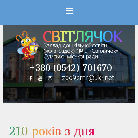
Menu
+380 (0542) 701670
zdo9smr@ukr.net
210 років з дня