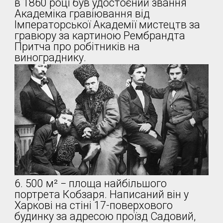
в 1860 році був удостоєний звання
Академіка гравіювання від
Імператорської Академії мистецтв за
гравюру за картиною Рембрандта
Притча про робітників на
винограднику.
6. 500 м² − площа найбільшого
портрета Кобзаря. Написаний він у
Харкові на стіні 17-поверхового
будинку за адресою проїзд Садовий,